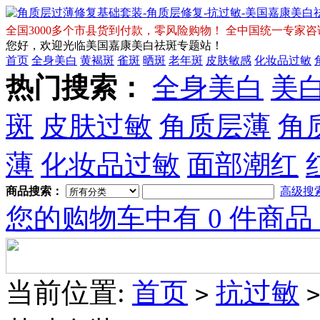
全国3000多个市县货到付款，零风险购物！ 全中国统一专家咨询免费热
您好，欢迎光临美国嘉康美白祛斑专题站！
首页
全身美白
黄褐斑
雀斑
晒斑
老年斑
皮肤敏感
化妆品过敏
热门搜索：
全身美白
美
斑
皮肤过敏
角质层薄
角
薄
化妆品过敏
面部潮红
商品搜索：
高级搜
您的购物车中有 0 件商品
当前位置:
首页
抗过敏
>
>