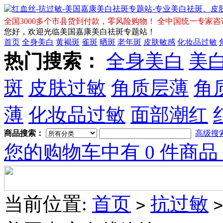
全国3000多个市县货到付款，零风险购物！ 全中国统一专家咨询免费热
您好，欢迎光临美国嘉康美白祛斑专题站！
首页
全身美白
黄褐斑
雀斑
晒斑
老年斑
皮肤敏感
化妆品过敏
热门搜索：
全身美白
美
斑
皮肤过敏
角质层薄
角
薄
化妆品过敏
面部潮红
商品搜索：
高级搜
您的购物车中有 0 件商品
当前位置:
首页
抗过敏
>
>