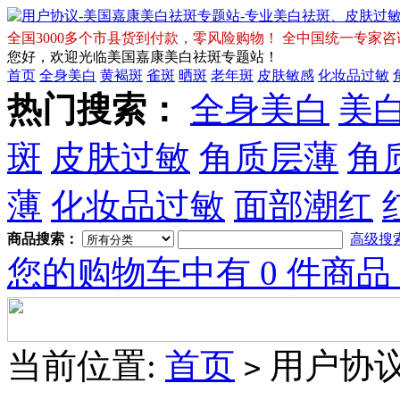
全国3000多个市县货到付款，零风险购物！ 全中国统一专家咨询免费热
您好，欢迎光临美国嘉康美白祛斑专题站！
首页
全身美白
黄褐斑
雀斑
晒斑
老年斑
皮肤敏感
化妆品过敏
热门搜索：
全身美白
美
斑
皮肤过敏
角质层薄
角
薄
化妆品过敏
面部潮红
商品搜索：
高级搜
您的购物车中有 0 件商品
当前位置:
首页
用户协
>