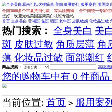
全国3000多个市县货到付款，零风险购物！ 全中国统一专家咨询免费热
您好，欢迎光临美国嘉康美白祛斑专题站！
首页
全身美白
黄褐斑
雀斑
晒斑
老年斑
皮肤敏感
化妆品过敏
热门搜索：
全身美白
美
斑
皮肤过敏
角质层薄
角
薄
化妆品过敏
面部潮红
商品搜索：
高级搜
您的购物车中有 0 件商品
当前位置:
首页
服用案
>