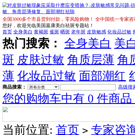
全国3000多个市县货到付款，零风险购物！ 全中国统一专家咨询免费热
您好，欢迎光临美国嘉康美白祛斑专题站！
首页
全身美白
黄褐斑
雀斑
晒斑
老年斑
皮肤敏感
化妆品过敏
热门搜索：
全身美白
美
斑
皮肤过敏
角质层薄
角
薄
化妆品过敏
面部潮红
商品搜索：
高级搜
您的购物车中有 0 件商品
当前位置:
首页
专家咨
>