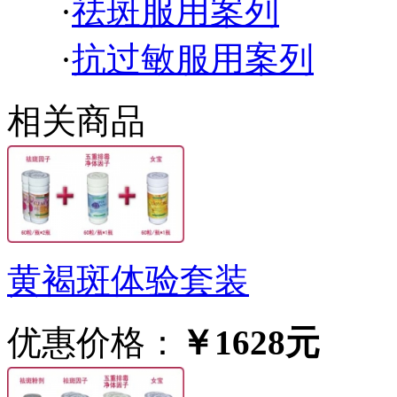
·
祛斑服用案列
·
抗过敏服用案列
相关商品
黄褐斑体验套装
优惠价格：
￥1628元