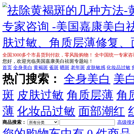
全国3000多个市县货到付款，零风险购物！ 全中国统一专家咨询免费热
您好，欢迎光临美国嘉康美白祛斑专题站！
首页
全身美白
黄褐斑
雀斑
晒斑
老年斑
皮肤敏感
化妆品过敏
热门搜索：
全身美白
美
斑
皮肤过敏
角质层薄
角
薄
化妆品过敏
面部潮红
商品搜索：
高级搜
您的购物车中有 0 件商品