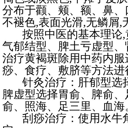
分布于颧、颊、额、鼻、
不褪色,表面光滑,无鳞屑
按照中医的基本理论,黄
气郁结型、脾土亏虚型、
治疗黄褐斑除用中药内服
痧、食疗、敷脐等方法进
针灸治疗：肝郁型选择
脾虚型选择胃俞、脾俞、
俞、照海、足三里、血海
刮痧治疗：使用水牛角板