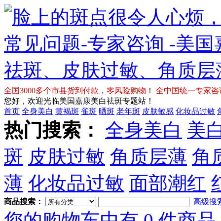
全国3000多个市县货到付款，零风险购物！ 全中国统一专家咨询免费热
您好，欢迎光临美国嘉康美白祛斑专题站！
首页
全身美白
黄褐斑
雀斑
晒斑
老年斑
皮肤敏感
化妆品过敏
热门搜索：
全身美白
美
斑
皮肤过敏
角质层薄
角
薄
化妆品过敏
面部潮红
商品搜索：
高级搜
您的购物车中有 0 件商品