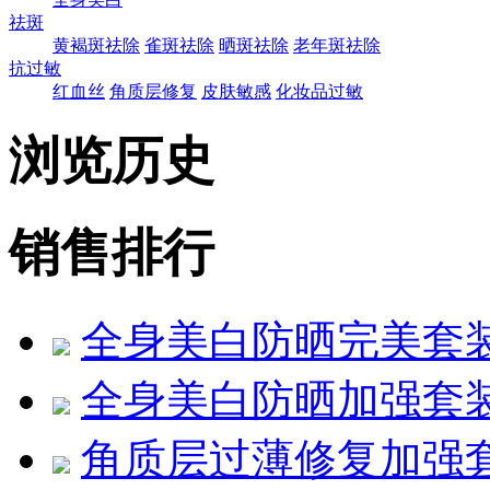
祛斑
黄褐斑祛除
雀斑祛除
晒斑祛除
老年斑祛除
抗过敏
红血丝
角质层修复
皮肤敏感
化妆品过敏
浏览历史
销售排行
全身美白防晒完美套
全身美白防晒加强套
角质层过薄修复加强