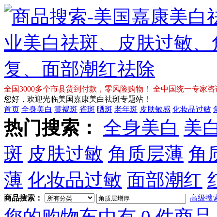
全国3000多个市县货到付款，零风险购物！ 全中国统一专家咨询免费热
您好，欢迎光临美国嘉康美白祛斑专题站！
首页
全身美白
黄褐斑
雀斑
晒斑
老年斑
皮肤敏感
化妆品过敏
热门搜索：
全身美白
美
斑
皮肤过敏
角质层薄
角
薄
化妆品过敏
面部潮红
商品搜索：
高级搜
您的购物车中有 0 件商品